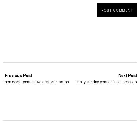
Previous Post
Next Post
pentecost, year a: two acts, one action
trinity sunday year a: I’m a mess too